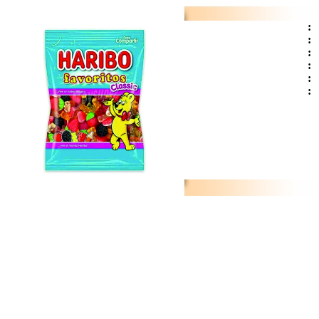
:
:
:
:
:
: