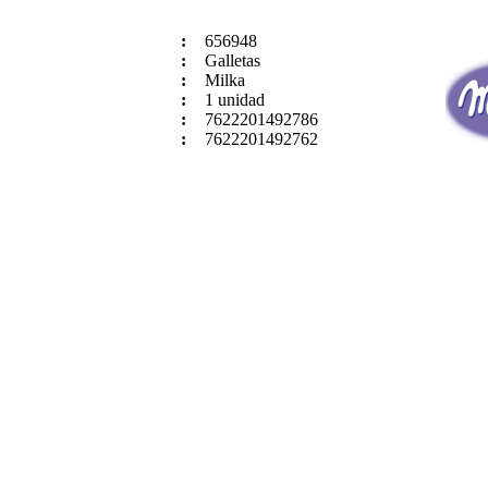
:
656948
:
Galletas
:
Milka
:
1 unidad
:
7622201492786
:
7622201492762