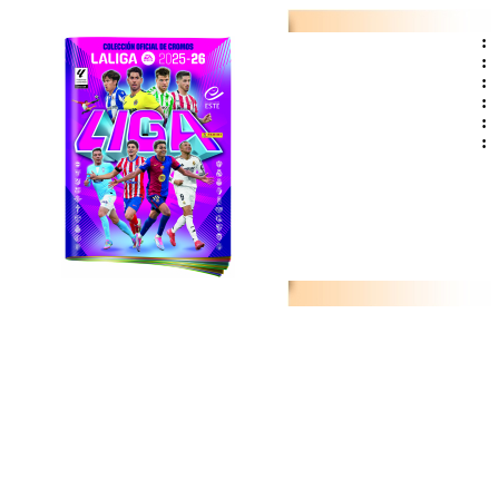
:
:
:
:
:
: