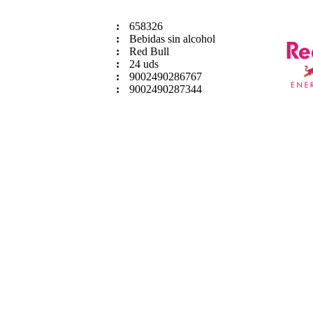
:
658326
:
Bebidas sin alcohol
:
Red Bull
:
24 uds
:
9002490286767
:
9002490287344