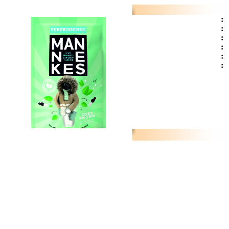
:
:
:
:
:
: