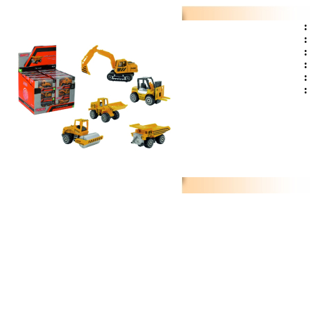
:
:
:
:
:
: