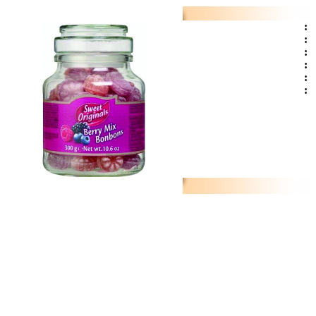
:
:
:
:
:
: