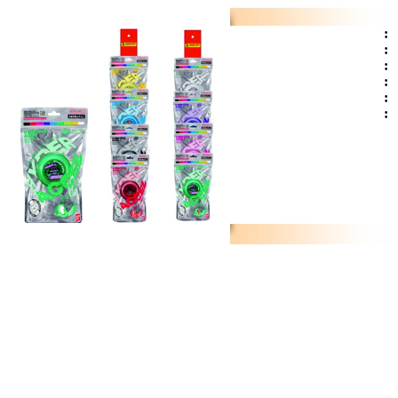
:
:
:
:
:
: