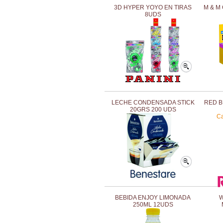
3D HYPER YOYO EN TIRAS
M & M
8UDS
LECHE CONDENSADA STICK
RED B
20GRS 200 UDS
Ca
BEBIDA ENJOY LIMONADA
W
250ML 12UDS