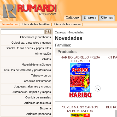
Catálogo
Empresa
Clientes
Novedades
Lista de las familias
Lista de las marcas
Catálogo > Novedades
Novedades
Chocolates y bombones
Golosinas, caramelos y gomas
Familias:
Snacks, frutos secos y papas fritas
Productos
Alimentación
HARIBO LADRILLO FRESA
KIT K
Bebidas
100GRS 18U
Material de un sólo uso
Artículos de ferreteria y parafarmacia
Tabaco y puros
Artículos del fumador
Juguetes, albumes y cromos
Automoción, limpieza y mapas
Comida de animales
Artículos de telefonía
SUPER MARIO CARTON
BLU PO
Bisuteria
(ALBUM+4S) 1UD
Artículos panaderia