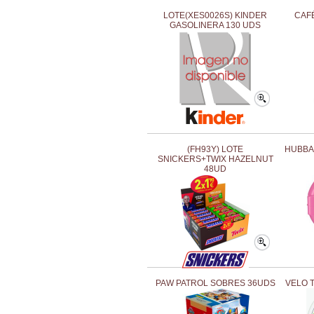
LOTE(XES0026S) KINDER
CAF
GASOLINERA 130 UDS
(FH93Y) LOTE
HUBBA
SNICKERS+TWIX HAZELNUT
48UD
PAW PATROL SOBRES 36UDS
VELO 